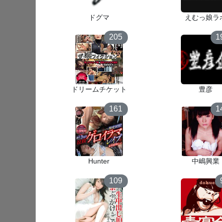
ドグマ
えむっ娘ラ
205
1
ドリームチケット
豊彦
161
1
Hunter
中嶋興業
109