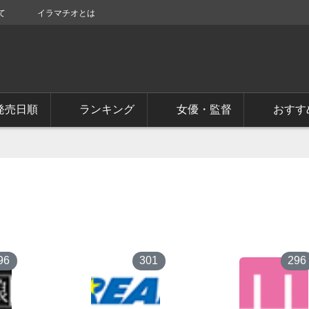
て
イラマチオとは
発売日順
ランキング
女優・監督
おすす
96
301
296
8
9
10