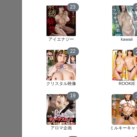
23
アイエナジー
kawaii
22
クリスタル映像
ROOKIE
19
アロマ企画
ミルキーキャ