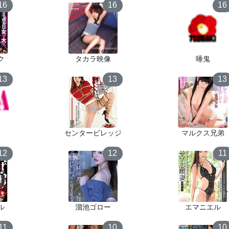
16
16
16
ク
タカラ映像
唾鬼
13
13
13
センタービレッジ
マルクス兄弟
12
12
11
ル
溜池ゴロー
エマニエル
11
10
10