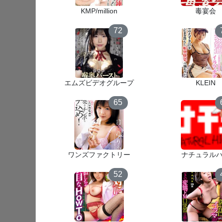
KMP/million
毒宴会
72
エムズビデオグループ
KLEIN
65
ワンズファクトリー
ナチュラル
52