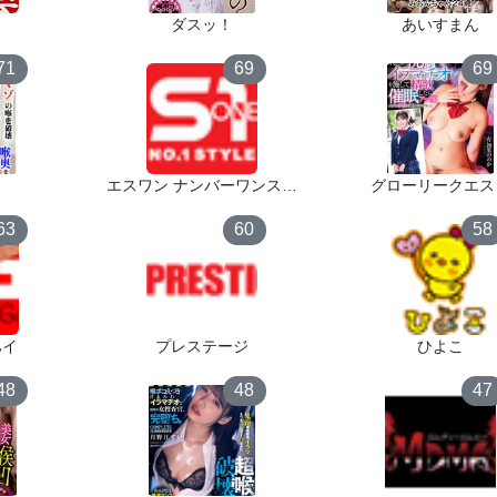
ダスッ！
あいすまん
71
69
69
エスワン ナンバーワンスタ
グローリークエス
イル
63
60
58
ハイ
プレステージ
ひよこ
48
48
47