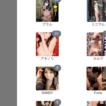
プラム
ミニマム
10
アキノリ
カルマ
9
DANDY
Forte
8