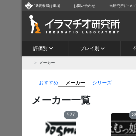
お問い合わせ
当研究所につい
18歳未満は退場
評価別
プレイ別
メーカー
おすすめ
メーカー
シリーズ
メーカー一覧
527
3
4
5
6
7