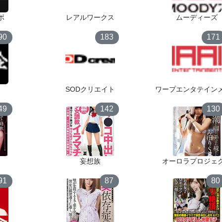
ボ
レアルワークス
ムーディーズ
90
183
171
SODクリエイト
ワープエンタテイン
49
142
130
妄想族
オーロラプロジェ
91
87
80