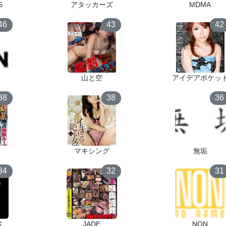
S
アタッカーズ
MDMA
46
43
42
山と空
アイデアポケッ
38
38
36
マキシング
無垢
34
32
31
K
JADE
NON