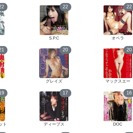
22
22
22
S.P.C
オペラ
21
20
20
グレイズ
マックスエー
19
17
16
ット
ディープス
DOC