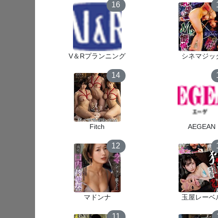
16
V＆Rプランニング
シネマジッ
14
Fitch
AEGEAN
12
マドンナ
玉屋レーベ
11