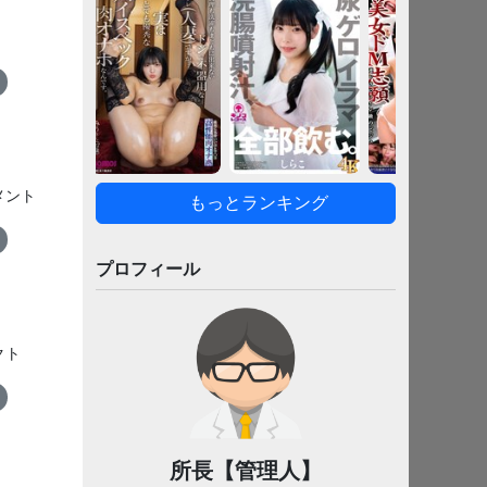
メント
もっとランキング
プロフィール
クト
所長【管理人】