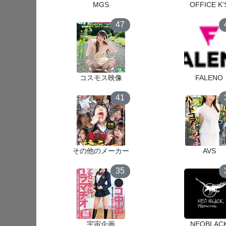
MGS
OFFICE K’
47
コスモス映像
FALENO
41
その他のメーカー
AVS
35
宇宙企画
NEOBLAC