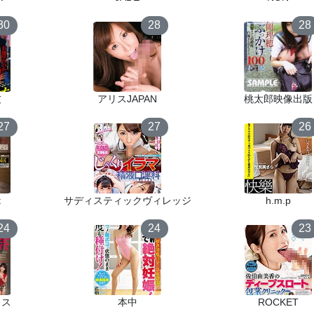
30
28
28
友
アリスJAPAN
桃太郎映像出版
27
27
26
t
サディスティックヴィレッジ
h.m.p
24
24
23
クス
本中
ROCKET