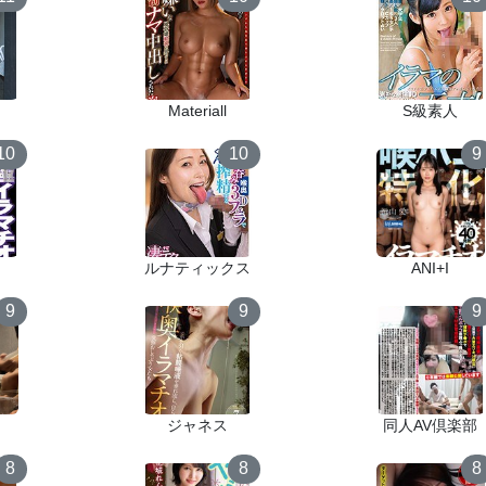
Materiall
S級素人
10
10
9
ルナティックス
ANI+I
9
9
9
ジャネス
同人AV倶楽部
8
8
8