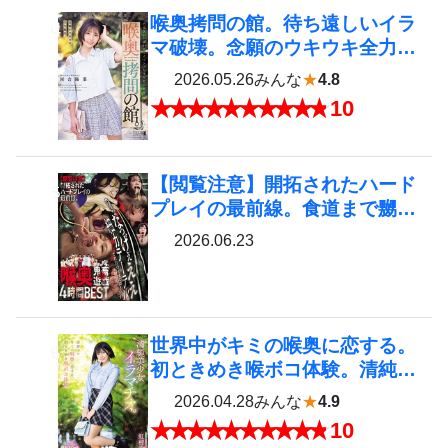
喉奥拷問の館。待ち遠しいイラ
4
マ破壊。念願のウキウキ全力嘔
吐。元気いっぱいボーイッシュ
2026.05.26
みんな
★
4.8
ちゃんをご招待。
10
【閲覧注意】開拓されたハード
5
プレイの最前線。食道まで嬲る
なっげぇええ細カテーテルで意
2026.06.23
識逝くまで突き●す喉奥鬼畜遊戯
4時間BEST
世界中がキミの喉奥に恋する。
6
初ときめき喉ボコ体験。清純美
少女イラマチオ。 虹村ゆみ
2026.04.28
みんな
★
4.9
10