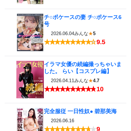
チ○ポケースの妻 チ○ポケース6
7
号
2026.06.04
みんな
★
5
9.5
イラマ女優の続編撮っちゃいま
8
した。 らい【コスプレ編】
2026.04.11
みんな
★
4.7
10
完全服従 一日性奴● 碧那美海
9
2026.06.16
9