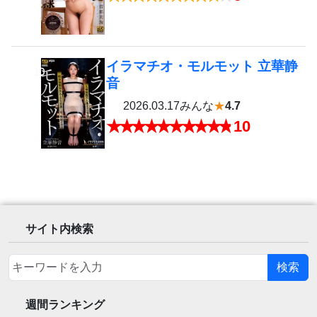
イラマチオ・モルモット 立華静
10
音
2026.03.17
みんな
★
4.7
10
サイト内検索
検索
週間ランキング