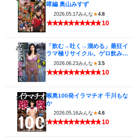
哮編 奥山みすず
2026.05.17
みんな
★
4.8
10
「飲む→吐く→溜める」最狂イ
2
ラマ極リサイクル。ゲロ飲み排
水溝女。 二葉エマ
2026.06.23
みんな
★
3.5
10
喉奥100発イラマチオ 千川もな
3
か
2026.05.16
みんな
★
4.6
10